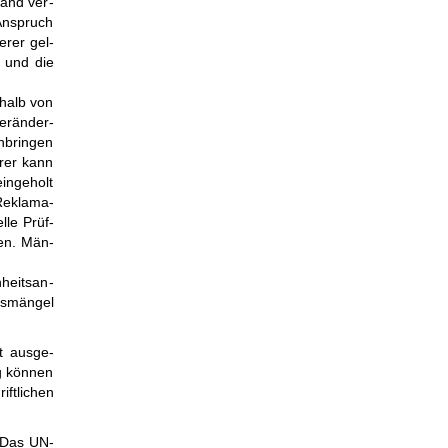
tand ver­
An­spruch
erer gel­
s und die
­halb von
r­än­der­
n­brin­gen
­rer kann
ein­geholt
Re­kla­ma­
elle Prüf­
­sen. Män­
heits­an­
ts­mängel
t aus­ge­
og kön­nen
ift­lichen
. Das UN-