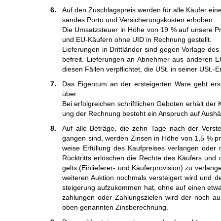
6.
Auf den Zuschlagspreis werden für alle Käu­fer eine
san­des Por­to und Ver­siche­rungs­kos­ten er­hoben.
Die Umsatzsteuer in Höhe von
19 %
auf unsere Pro
und EU-Käufern ohne UID in Rech­nung gestellt.
Lieferungen in Drittländer sind gegen Vor­lage des A
be­freit. Lie­fe­rungen an Ab­neh­mer aus an­deren 
diesen Fällen ver­pflich­tet, die USt. in seiner USt.
7.
Das Eigentum an der ersteigerten Ware geht erst mi
über.
Bei erfolgreichen schriftlichen Ge­boten er­hält der K
ung der Rech­nung be­steht ein An­spruch auf Aus­hän
8.
Auf alle Beträge, die zehn Tage nach der Ver­stei­g
gangen sind, werden Zin­sen in Höhe von
1,5 %
pr
wei­se Er­fül­lung des Kauf­prei­ses ver­langen oder 
Rück­tritts er­löschen die Rech­te des Käu­fers und d
gelts (Ein­lie­ferer- und Käu­fer­pro­vi­sion) zu ver
wei­teren Auk­tion noch­mals ver­stei­gert wird und d
stei­ge­rung auf­zu­kommen hat, ohne auf einen et­wai
zah­lungen oder Zah­lungs­zie­len wird der noch aus­
oben ge­nann­ten Zins­be­rech­nung.