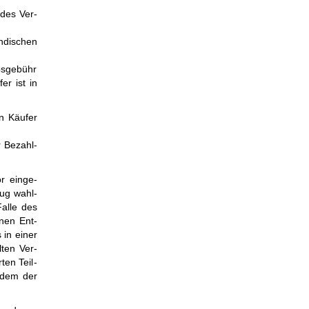
 des Ver­
n­dischen
s­ge­bühr
er ist in
en Käufer
r Be­zahl­
r ein­ge­
zug wahl­
Falle des
enen Ent­
 in einer
­ten Ver­
ten Teil­
r­dem der