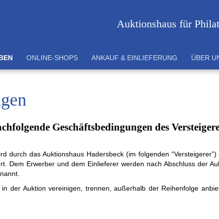
Auktionshaus für Phila
BEN
ONLINE-SHOPS
ANKAUF & EINLIEFERUNG
ÜBER U
ngen
hfolgende Geschäftsbedingungen des Versteigere
 wird durch das Auktions­haus Haders­beck (im fol­gen­den “Ver­stei­ge­rer”)
. Dem Er­wer­ber und dem Ein­lie­ferer werden nach Ab­schluss der Auk
enannt.
der Auk­tion ver­eini­gen, tren­nen, außer­halb der Reihen­folge an­bi