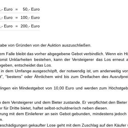
,- Euro
=
50,- Euro
,- Euro
=
100,- Euro
,- Euro
=
200,- Euro
n­ga­be von Grün­den von der Auk­tion aus­zu­schließen.
m Falle bleibt das vorher ab­ge­ge­bene Ge­bot ver­bind­lich. Wenn ein Hö
nst Un­klar­hei­ten be­ste­hen, kann der Ver­stei­ge­rer das Los er­neut a
­ge­ben, ent­schei­det das Los.
 in dem Um­fange aus­ge­schöpft, der not­wen­dig ist, um an­der­wei­tig vor­
t”, “bes­tens” oder Ähn­lichem wird bis zum Drei­fachen des Aus­ruf­prei
e­din­gen ein Min­dest­ge­bot von 10,00 Euro und wer­den zum Höchst­ge­b
m Ver­stei­ge­rer und dem Bie­ter zu­stan­de. Er ver­pflich­tet den Bie­ter
für Dritte bie­tet, haf­tet selbst-schul­dne­risch neben diesen.
rung mit dem Ein­lie­ferer an sein Ge­bot ge­bun­den, min­des­tens je­doch
n.
r Be­schä­di­gun­gen ge­kauf­ter Lose geht mit dem Zu­schlag auf den Käu­fer