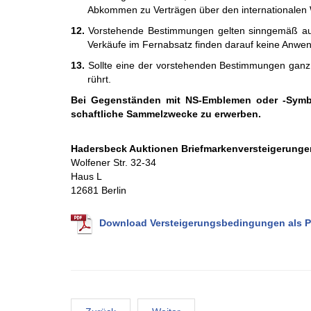
Ab­kommen zu Ver­trägen über den inter­natio­nalen W
12.
Vorstehende Bestimmungen gelten sinngemäß auch
Verkäufe im Fernabsatz finden darauf keine Anwe
13.
Sollte eine der vorstehenden Bestim­mun­gen ganz od
rührt.
Bei Ge­gen­stän­den mit NS-Em­ble­men oder -Sym­bole
schaft­liche Sammel­zwecke zu er­werben.
Ha­ders­beck Auk­tio­nen Brief­mar­ken­ver­stei­ge­ru
Wolfener Str. 32-34
Haus L
12681 Berlin
Download Versteigerungsbedingungen als 