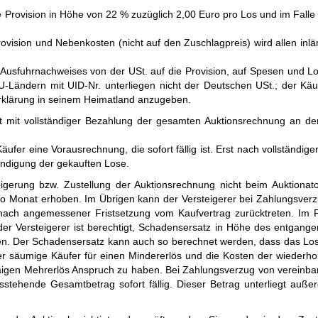
 Pro­vi­sion in Höhe von
22 %
zu­züg­lich 2,00 Euro pro Los und im Falle
­vi­sion und Ne­ben­kosten (nicht auf den Zu­schlag­preis) wird allen in­lä
us­fuhr­nach­wei­ses von der USt. auf die Pro­vi­sion, auf Spe­sen und Lo
EU-Län­dern mit UID-Nr. unter­liegen nicht der Deutschen USt.; der Käuf
-Er­klä­rung in seinem Heimat­land anzugeben.
t voll­stän­di­ger Be­zah­lung der ge­sam­ten Auk­tions­rech­nung an d
äufer eine Voraus­rech­nung, die sofort fällig ist. Erst nach voll­stän­dige
­di­gung der ge­kauf­ten Lose.
e­rung bzw. Zu­stel­lung der Auk­tions­rech­nung nicht beim Auktio­nato
o Monat er­hoben. Im Übri­gen kann der Ver­stei­gerer bei Zah­lungs­ver­
nach an­ge­mes­sener Frist­set­zung vom Kauf­ver­trag zu­rück­tre­ten. Im 
er Ver­stei­ge­rer ist be­rech­tigt, Scha­dens­er­satz in Höhe des ent­gang
­langen. Der Schadens­er­satz kann auch so be­rech­net wer­den, dass das Los
er säumige Käu­fer für einen Min­der­er­lös und die Kosten der wie­der­hol
­gen Mehr­er­lös An­spruch zu haben. Bei Zah­lungs­ver­zug von ver­ein­bar­
ste­hende Ge­samt­be­trag so­fort fällig. Die­ser Be­trag unter­liegt auße