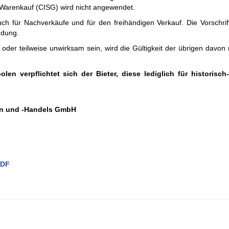
a­ren­kauf (CISG) wird nicht an­ge­wen­det.
 für Nachverkäufe und für den freihändigen Verkauf. Die Vorschrif
ndung.
er teil­weise un­wirk­sam sein, wird die Gül­tig­keit der übri­gen davon 
n ver­pflich­tet sich der Bie­ter, diese ledig­lich für his­tor­isc
n­gen und -Han­dels GmbH
PDF