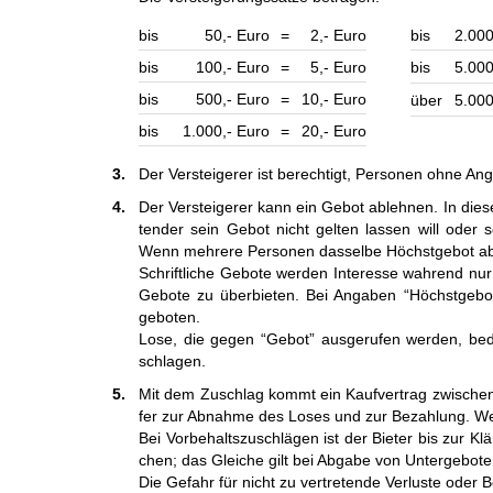
bis
50,- Euro
=
2,- Euro
bis
2.000
bis
100,- Euro
=
5,- Euro
bis
5.000
bis
500,- Euro
=
10,- Euro
über
5.000
bis
1.000,- Euro
=
20,- Euro
3.
Der Ver­stei­ge­rer ist be­rech­tigt, Per­sonen ohne A
4.
Der Versteigerer kann ein Gebot ab­lehnen. In die­se
ten­der sein Ge­bot nicht gel­ten lassen will oder so
Wenn meh­re­re Per­so­nen das­sel­be Höchst­ge­bot ab
Schrift­liche Ge­bote wer­den In­te­resse wah­rend nur
Ge­bote zu über­bie­ten. Bei An­ga­ben “Höchst­ge­bo
geboten.
Lo­se, die ge­gen “Ge­bot” aus­ge­ru­fen wer­den, b
schlagen.
5.
Mit dem Zuschlag kommt ein Kauf­ver­trag zwi­schen de
fer zur Ab­nah­me des Loses und zur Be­zah­lung. Wer 
Bei Vorbehaltszuschlägen ist der Bieter bis zur Klä­
chen; das Glei­che gilt bei Ab­gabe von Un­ter­ge­bo­te
Die Ge­fahr für nicht zu ver­tre­ten­de Ver­lus­te ode