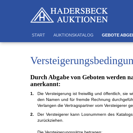
START
AUKTIONSKATALOG
GEBOTE ABGE
Versteigerungsbedingu
Durch Abgabe von Geboten werden nac
anerkannt:
1.
Die Versteigerung ist freiwillig und öffent­lich, sie
den Namen und für frem­de Rech­nung durch­ge­führt
Ver­langen die Ver­trags­part­ner vom Ver­stei­gerer g
2.
Der Versteigerer kann Losnummern des Kata­logs in 
zu­rück­ziehen.
Die Versteigerungssätze betragen: