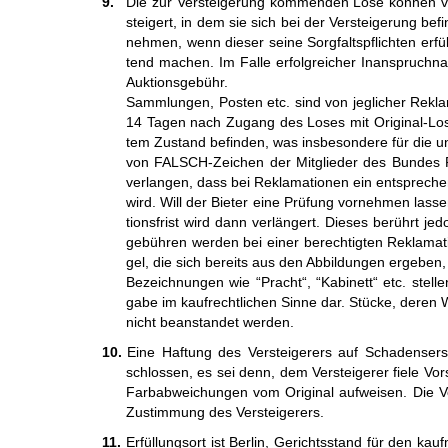
9.
Die zur Versteigerung kommenden Lose können vor d
stei­gert, in dem sie sich bei der Ver­stei­ge­rung b
nehmen, wenn dieser seine Sorg­falts­pflich­ten er­fü
tend ma­chen. Im Fal­le er­folg­reicher In­an­spruch­
Auktions­gebühr.
Samm­lungen, Pos­ten etc. sind von jeg­licher Re­kla
14 Tagen nach Zu­gang des Loses mit Ori­ginal-Los­k
tem Zu­stand be­finden, was ins­be­son­dere für die un­v
von FALSCH-Zeichen der Mit­glie­der des Bundes Phila­
ver­langen, dass bei Re­kla­ma­tionen ein ent­spre­che
wird. Will der Bie­ter eine Prü­fung vor­neh­men lass
tions­frist wird dann ver­län­gert. Dieses be­rührt je­
ge­büh­ren wer­den bei einer be­rech­tig­ten Re­kla­ma­
gel, die sich be­reits aus den Ab­bil­dun­gen er­ge­ben, 
Bezeichnungen wie “Pracht“, “Kabinett“ etc. stellen d
gabe im kauf­recht­lichen Sinne dar. Stücke, de­ren 
nicht be­an­stan­det werden.
10.
Eine Haftung des Versteigerers auf Schadens­ersa
schlos­sen, es sei denn, dem Ver­stei­ge­rer fie­le Vor
Farb­ab­wei­chun­gen vom Ori­gi­nal auf­wei­sen. Die Ver
Zu­stim­mung des Ver­stei­ge­rers.
11.
Erfüllungsort ist Ber­lin, Gerichts­stand für den kau