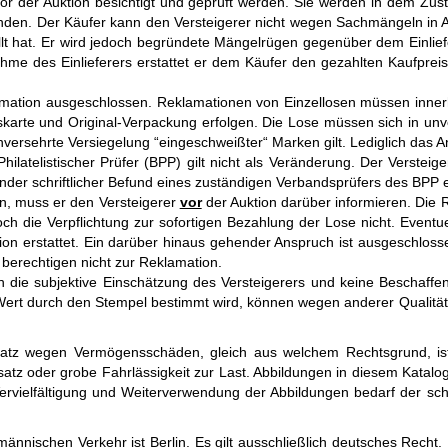
er Auk­tion be­sich­tigt und ge­prüft werden. Sie wer­den in dem Zu­s
e­fin­den. Der Käu­fer kann den Ver­stei­ge­rer nicht wegen Sach­mängeln in 
llt hat. Er wird jedoch be­grün­dete Mängel­rügen gegen­über dem Ein­lie­f
nahme des Ein­lie­ferers er­stattet er dem Käufer den ge­zah­lten Kauf­prei
­ma­tion aus­ge­schlos­sen. Re­kla­ma­tionen von Einzel­losen müssen inner
arte und Ori­ginal-Ver­packung er­folgen. Die Lose müs­sen sich in un­ve
er­sehr­te Ver­sie­ge­lung “ein­ge­schweißter“ Mar­ken gilt. Le­dig­lich das A
te­lis­tischer Prüfer (BPP) gilt nicht als Ver­än­de­rung. Der Ver­stei­ge
n­der schrift­licher Be­fund eines zu­stän­digen Ver­bands­prü­fers des BPP 
en, muss er den Ver­stei­ge­rer
vor
der Auk­tion da­rü­ber in­for­mie­ren. Die 
doch die Ver­pflichtung zur so­for­tigen Be­zahlung der Lose nicht. Even­tu­
tion er­stat­tet. Ein da­rüber hi­naus gehen­der An­spruch ist aus­ge­schlos
be­rech­ti­gen nicht zur Re­kla­ma­tion.
ie sub­jek­tive Ein­schät­zung des Ver­stei­ge­rers und keine Be­schaf­fen­
Wert durch den Stem­pel be­stimmt wird, kön­nen we­gen an­de­rer Qua­li­tä
tz wegen Ver­mögens­schä­den, gleich aus wel­chem Rechts­grund, is
­satz oder gro­be Fahr­läs­sig­keit zur Last. Ab­bil­dun­gen in diesem Kata­l
­viel­fäl­ti­gung und Wei­ter­ver­wen­dung der Ab­bil­dun­gen be­darf der schr
f­männi­schen Ver­kehr ist Ber­lin. Es gilt aus­schließ­lich deutsches Recht