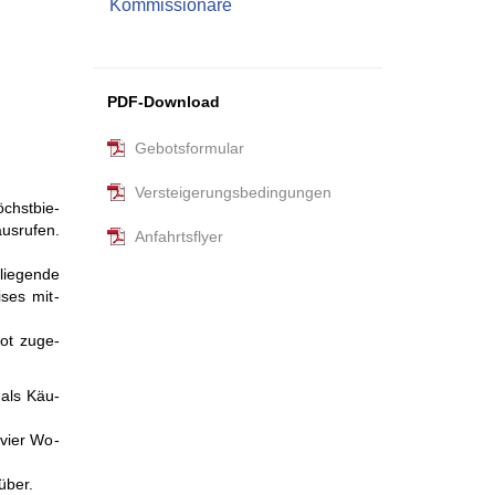
Kommissionäre
PDF-Download
Gebotsformular
Versteigerungsbedingungen
chst­bie­
us­rufen.
Anfahrtsflyer
lie­gen­de
­ses mit­
ot zu­ge­
 als Käu­
 vier Wo­
 über.