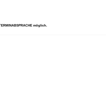
d TER­MIN­AB­SPRACHE möglich.